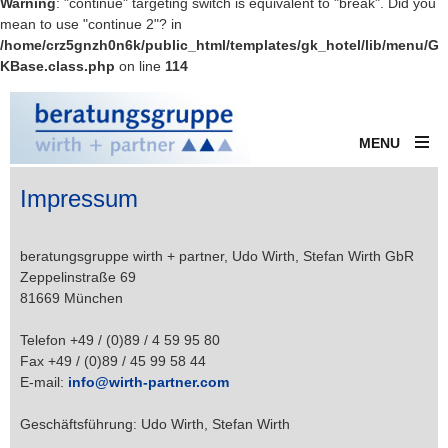
Warning
: "continue" targeting switch is equivalent to "break". Did you
mean to use "continue 2"? in
/home/crz5gnzh0n6k/public_html/templates/gk_hotel/lib/menu/G
KBase.class.php
on line
114
MENU
Impressum
beratungsgruppe wirth + partner, Udo Wirth, Stefan Wirth GbR
Zeppelinstraße 69
81669 München
Telefon +49 / (0)89 / 4 59 95 80
Fax +49 / (0)89 / 45 99 58 44
E-mail:
info@wirth-partner.com
Geschäftsführung: Udo Wirth, Stefan Wirth