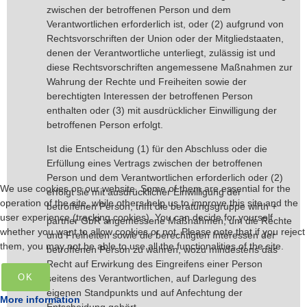
zwischen der betroffenen Person und dem
Verantwortlichen erforderlich ist, oder (2) aufgrund von
Rechtsvorschriften der Union oder der Mitgliedstaaten,
denen der Verantwortliche unterliegt, zulässig ist und
diese Rechtsvorschriften angemessene Maßnahmen zur
Wahrung der Rechte und Freiheiten sowie der
berechtigten Interessen der betroffenen Person
enthalten oder (3) mit ausdrücklicher Einwilligung der
betroffenen Person erfolgt.
Ist die Entscheidung (1) für den Abschluss oder die
Erfüllung eines Vertrags zwischen der betroffenen
Person und dem Verantwortlichen erforderlich oder (2)
We use cookies on our website. Some of them are essential for the
erfolgt sie mit ausdrücklicher Einwilligung der
operation of the site, while others help us to improve this site and the
betroffenen Person, trifft die beratungsgruppe wirth +
user experience (tracking cookies). You can decide for yourself
partner GbR angemessene Maßnahmen, um die Rechte
whether you want to allow cookies or not. Please note that if you reject
und Freiheiten sowie die berechtigten Interessen der
them, you may not be able to use all the functionalities of the site.
betroffenen Person zu wahren, wozu mindestens das
Recht auf Erwirkung des Eingreifens einer Person
OK
seitens des Verantwortlichen, auf Darlegung des
eigenen Standpunkts und auf Anfechtung der
More information